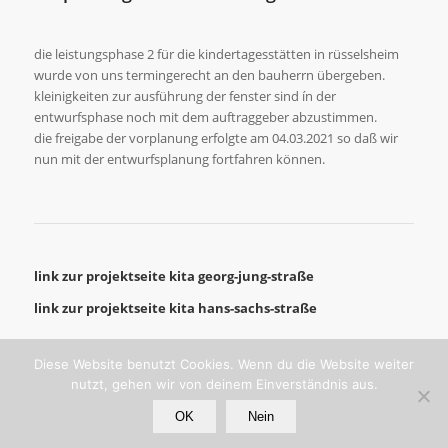
die leistungsphase 2 für die kindertagesstätten in rüsselsheim
wurde von uns termingerecht an den bauherrn übergeben.
kleinigkeiten zur ausführung der fenster sind ín der
entwurfsphase noch mit dem auftraggeber abzustimmen.
die freigabe der vorplanung erfolgte am 04.03.2021 so daß wir
nun mit der entwurfsplanung fortfahren können.
link zur projektseite kita georg-jung-straße
link zur projektseite kita hans-sachs-straße
Diese Website benutzt Cookies. Wenn du die Website weiter
nutzt, gehen wir von deinem Einverständnis aus.
OK
Nein
© copyright - bernd mey. architekt bda.