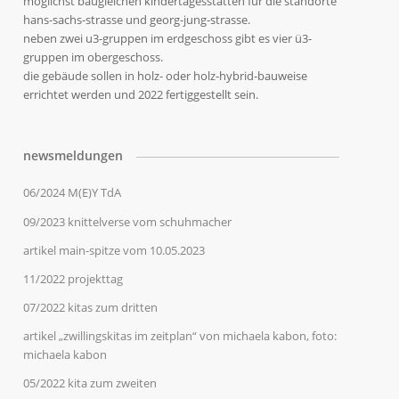
möglichst baugleichen kindertagesstätten für die standorte
hans-sachs-strasse und georg-jung-strasse.
neben zwei u3-gruppen im erdgeschoss gibt es vier ü3-
gruppen im obergeschoss.
die gebäude sollen in holz- oder holz-hybrid-bauweise
errichtet werden und 2022 fertiggestellt sein.
newsmeldungen
06/2024 M(E)Y TdA
09/2023 knittelverse vom schuhmacher
artikel main-spitze vom 10.05.2023
11/2022 projekttag
07/2022 kitas zum dritten
artikel „zwillingskitas im zeitplan“ von michaela kabon, foto:
michaela kabon
05/2022 kita zum zweiten