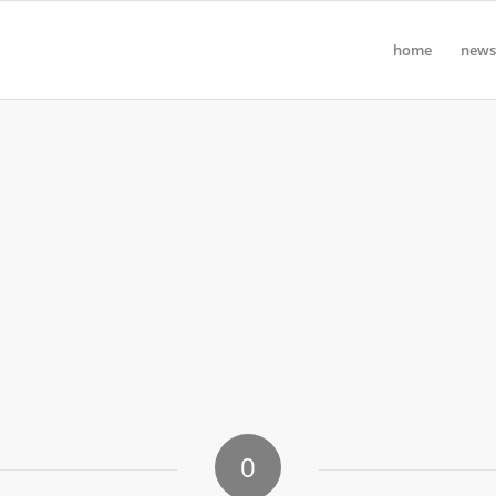
home
news
0