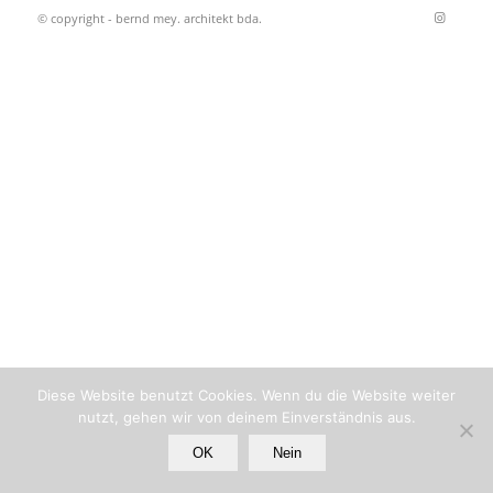
© copyright - bernd mey. architekt bda.
Diese Website benutzt Cookies. Wenn du die Website weiter
nutzt, gehen wir von deinem Einverständnis aus.
OK
Nein