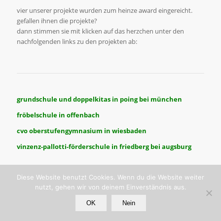
vier unserer projekte wurden zum heinze award eingereicht.
gefallen ihnen die projekte?
dann stimmen sie mit klicken auf das herzchen unter den
nachfolgenden links zu den projekten ab:
grundschule und doppelkitas in poing bei münchen
fröbelschule in offenbach
cvo oberstufengymnasium in wiesbaden
vinzenz-pallotti-förderschule in friedberg bei augsburg
Diese Website benutzt Cookies. Wenn du die Website weiter
nutzt, gehen wir von deinem Einverständnis aus.
OK
Nein
© copyright - bernd mey. architekt bda.