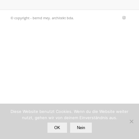
© copyright - bernd mey. architekt bda.
Diese Website benutzt Cookies. Wenn du die Website weiter
nutzt, gehen wir von deinem Einverständnis aus.
OK
Nein