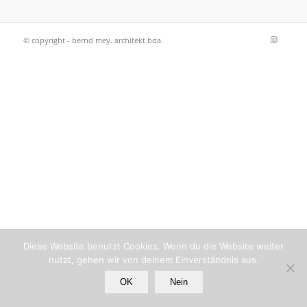
© copyright - bernd mey. architekt bda.
Diese Website benutzt Cookies. Wenn du die Website weiter
nutzt, gehen wir von deinem Einverständnis aus.
OK
Nein