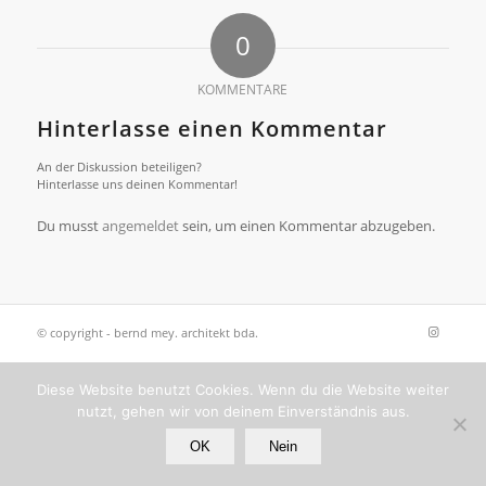
0
KOMMENTARE
Hinterlasse einen Kommentar
An der Diskussion beteiligen?
Hinterlasse uns deinen Kommentar!
Du musst
angemeldet
sein, um einen Kommentar abzugeben.
© copyright - bernd mey. architekt bda.
Diese Website benutzt Cookies. Wenn du die Website weiter
nutzt, gehen wir von deinem Einverständnis aus.
OK
Nein