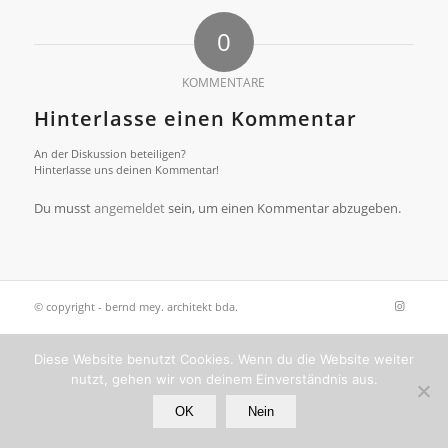
0
KOMMENTARE
Hinterlasse einen Kommentar
An der Diskussion beteiligen?
Hinterlasse uns deinen Kommentar!
Du musst
angemeldet
sein, um einen Kommentar abzugeben.
© copyright - bernd mey. architekt bda.
Diese Website benutzt Cookies. Wenn du die Website weiter
nutzt, gehen wir von deinem Einverständnis aus.
OK
Nein