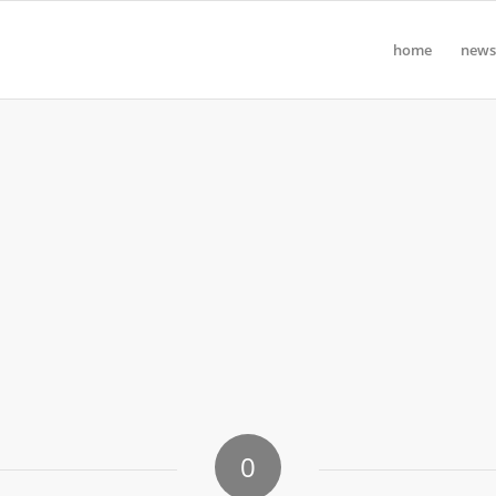
home
news
0