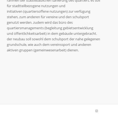
rahmen der städtebaulichen sanierung des quartiers. es soll
für stadtteilbezogene nutzungen und
initiativen (quartiersoffene nutzungen) zur verfügung
stehen, zum anderen für vereine und den schulsport
genutzt werden. zudem wird das büro des
quartiersmanagements (begleitung gebietsentwicklung
und öffentlichkeitsarbeit) in dem gebäude untergebracht.
der neubau soll sowohl dem schulsport der nahe gelegenen
grundschule, wie auch dem vereinssport und anderen
aktiven gruppen (gemeinwesenarbeit) dienen.