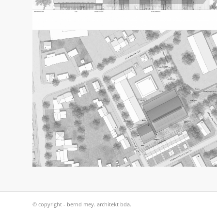
© copyright - bernd mey. architekt bda.