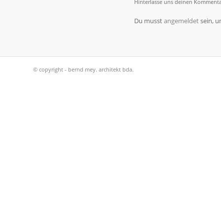
Hinterlasse uns deinen Kommenta
Du musst
angemeldet
sein, 
© copyright - bernd mey. architekt bda.