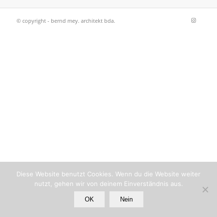
© copyright - bernd mey. architekt bda.
Diese Website benutzt Cookies. Wenn du die Website weiter
nutzt, gehen wir von deinem Einverständnis aus.
OK
Nein