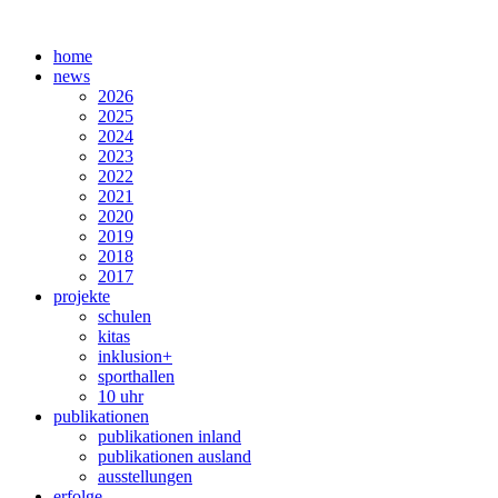
home
news
2026
2025
2024
2023
2022
2021
2020
2019
2018
2017
projekte
schulen
kitas
inklusion+
sporthallen
10 uhr
publikationen
publikationen inland
publikationen ausland
ausstellungen
erfolge