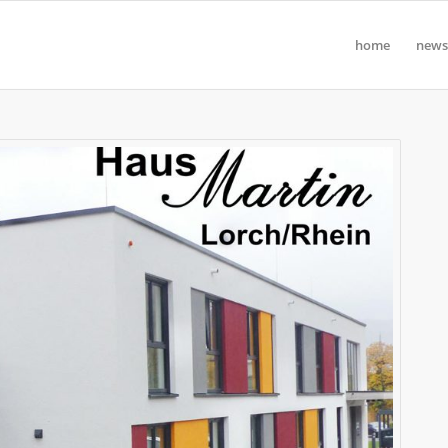
home
news