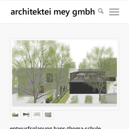
entwurfsplanung hans-thoma-schule,