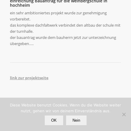
einreichung bauantrag für die weinbergschule in
hochheim
ein sehr ambitioniertes projekt wurde zur genehmigung
vorbereitet.
das komplexe dachfaltwerk verbindet den altbau der schule mit
der turnhalle.
der bauantrag wurde dem bauherrn jetzt zur unterzeichnung
übergeben…..
link zur projektseite
Diese Website benutzt Cookies. Wenn du die Website weiter
nutzt, gehen wir von deinem Einverständnis aus.
© copyright - bernd mey. architekt bda.
OK
Nein