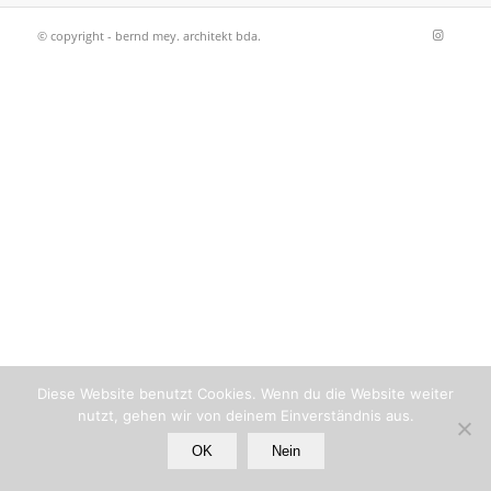
© copyright - bernd mey. architekt bda.
Diese Website benutzt Cookies. Wenn du die Website weiter
nutzt, gehen wir von deinem Einverständnis aus.
OK
Nein