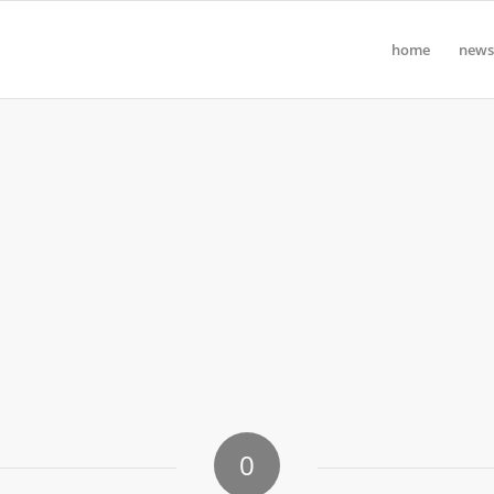
home
news
0