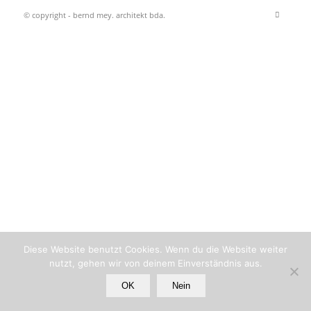
© copyright - bernd mey. architekt bda.
Diese Website benutzt Cookies. Wenn du die Website weiter
nutzt, gehen wir von deinem Einverständnis aus.
OK
Nein