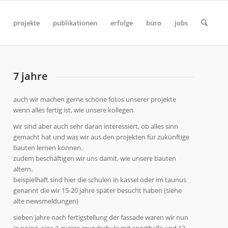
projekte
publikationen
erfolge
büro
jobs
7 jahre
auch wir machen gerne schöne fotos unserer projekte
wenn alles fertig ist, wie unsere kollegen.
wir sind aber auch sehr daran interessiert, ob alles sinn
gemacht hat und was wir aus den projekten für zukünftige
bauten lernen können.
zudem beschäftigen wir uns damit, wie unsere bauten
altern.
beispielhaft sind hier die schulen in kassel oder im taunus
genannt die wir 15-20 jahre später besucht haben (siehe
alte newsmeldungen)
sieben jahre nach fertigstellung der fassade waren wir nun
in poing, eine 3-zügige grundschule mit sporthalle und 12-