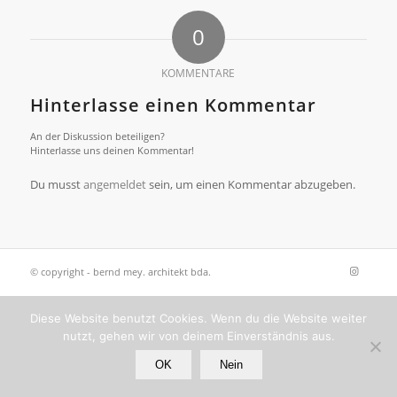
0
KOMMENTARE
Hinterlasse einen Kommentar
An der Diskussion beteiligen?
Hinterlasse uns deinen Kommentar!
Du musst
angemeldet
sein, um einen Kommentar abzugeben.
© copyright - bernd mey. architekt bda.
Diese Website benutzt Cookies. Wenn du die Website weiter
nutzt, gehen wir von deinem Einverständnis aus.
OK
Nein