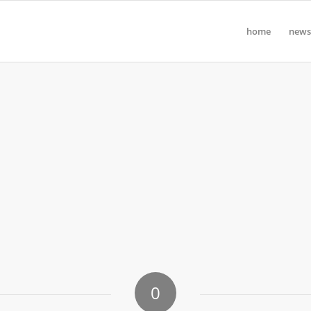
home
news
0