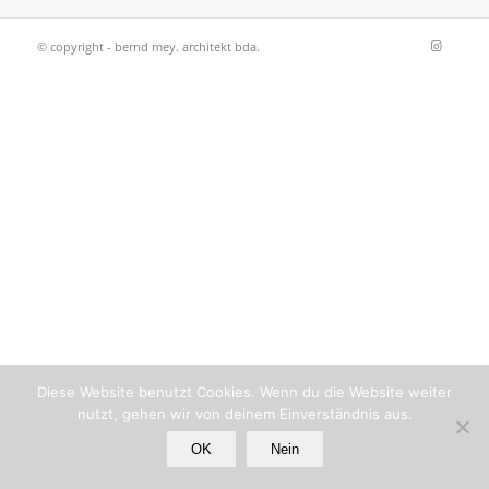
© copyright - bernd mey. architekt bda.
Diese Website benutzt Cookies. Wenn du die Website weiter
nutzt, gehen wir von deinem Einverständnis aus.
OK
Nein